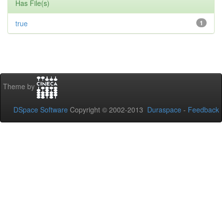
Has File(s)
true
1
Theme by
DSpace Software
Copyright © 2002-2013
Duraspace
-
Feedback