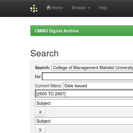
Home
Browse
Help
Skip
navigation
CMMU Digital Archive
Search
Search:
for
Current filters: