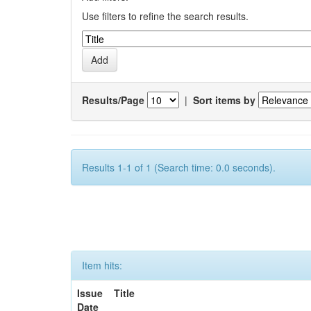
Use filters to refine the search results.
Results/Page
|
Sort items by
Results 1-1 of 1 (Search time: 0.0 seconds).
Item hits:
Issue
Title
Date