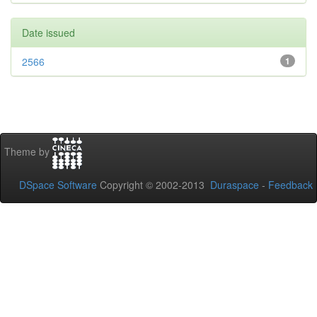
Date issued
2566
1
Theme by
DSpace Software
Copyright © 2002-2013
Duraspace
-
Feedback