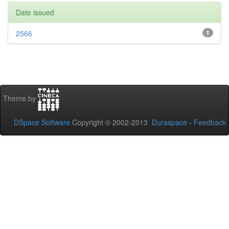
Date issued
2566
1
Theme by
DSpace Software
Copyright © 2002-2013
Duraspace
-
Feedback