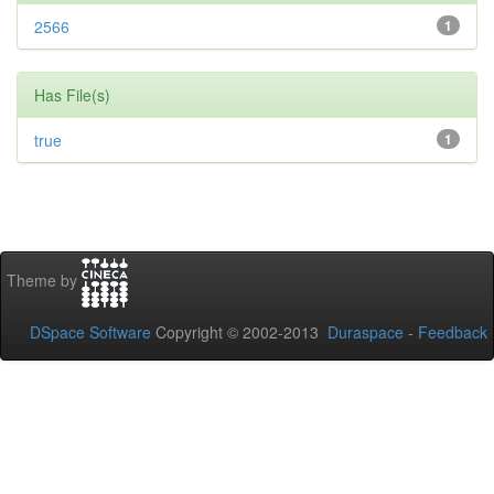
2566
1
Has File(s)
true
1
Theme by
DSpace Software
Copyright © 2002-2013
Duraspace
-
Feedback