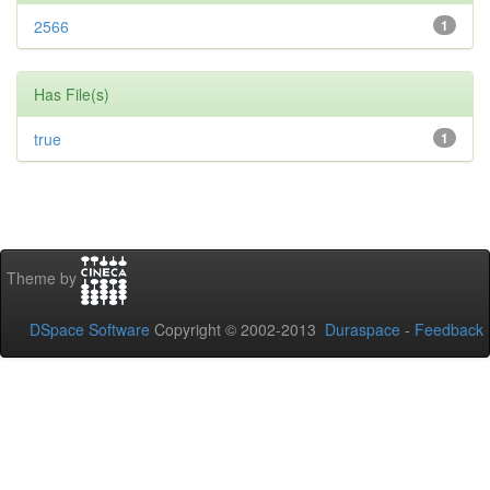
2566
1
Has File(s)
true
1
Theme by
DSpace Software
Copyright © 2002-2013
Duraspace
-
Feedback