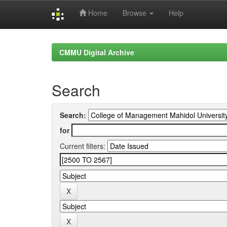
Home
Browse
Help
Skip
navigation
CMMU Digital Archive
Search
Search:
for
Current filters: