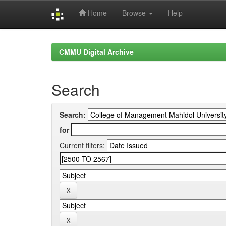
Home
Browse
Help
Skip
navigation
CMMU Digital Archive
Search
Search:
for
Current filters: