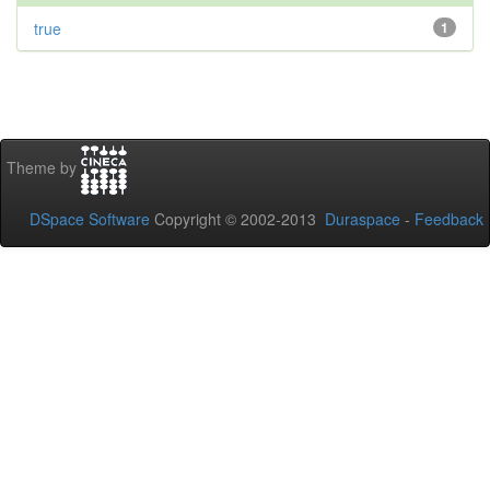
true
1
Theme by
DSpace Software
Copyright © 2002-2013
Duraspace
-
Feedback