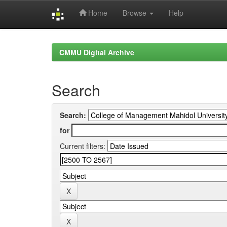
Home
Browse
Help
Skip
navigation
CMMU Digital Archive
Search
Search:
for
Current filters: