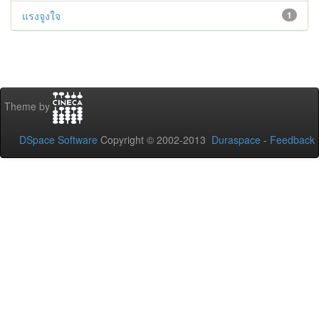
แรงจูงใจ
1
Theme by
DSpace Software
Copyright © 2002-2013
Duraspace
-
Feedback