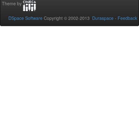
Theme by
DSpace Software
Copyright © 2002-2013
Duraspace
-
Feedback