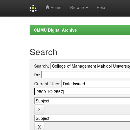
Home
Browse
Help
Skip
navigation
CMMU Digital Archive
Search
Search:
for
Current filters: