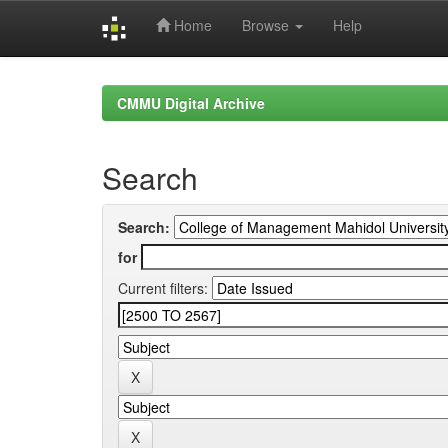
Home
Browse
Help
Skip
navigation
CMMU Digital Archive
Search
Search:
for
Current filters: