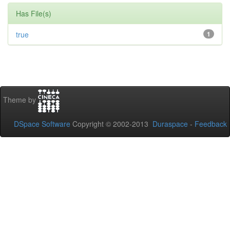
Has File(s)
true
1
Theme by
DSpace Software
Copyright © 2002-2013
Duraspace
-
Feedback