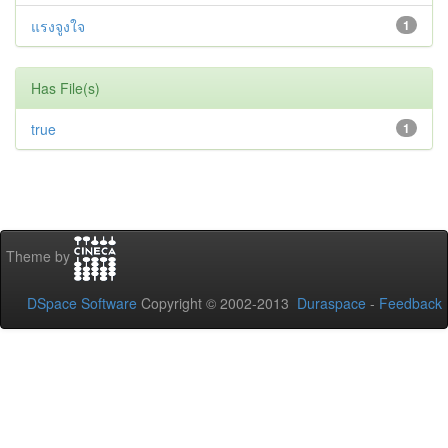
แรงจูงใจ
1
Has File(s)
true
1
Theme by
DSpace Software
Copyright © 2002-2013
Duraspace
-
Feedback