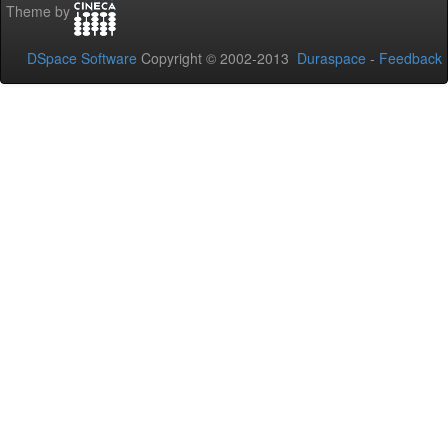
Theme by
DSpace Software
Copyright © 2002-2013
Duraspace
-
Feedback