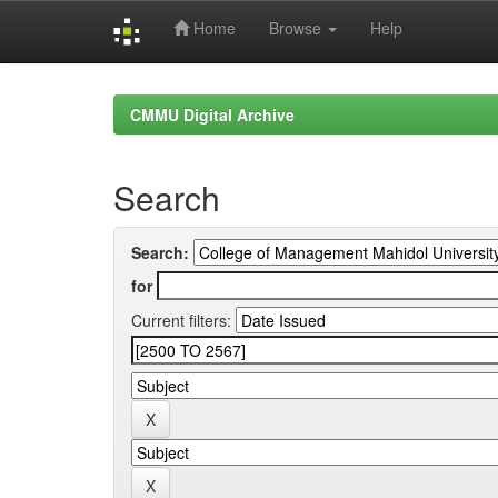
Home
Browse
Help
Skip
navigation
CMMU Digital Archive
Search
Search:
for
Current filters: