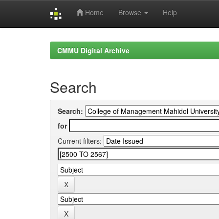
Home
Browse
Help
Skip
navigation
CMMU Digital Archive
Search
Search:
for
Current filters: