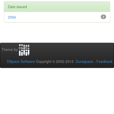
Date issued
2566
1
Theme by
DSpace Software
Copyright © 2002-2013
Duraspace
-
Feedback