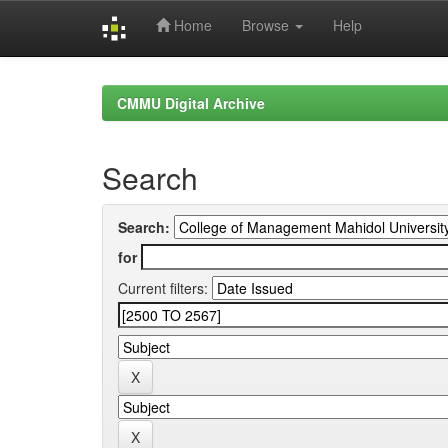
Home
Browse
Help
Skip
navigation
CMMU Digital Archive
Search
Search:
for
Current filters: