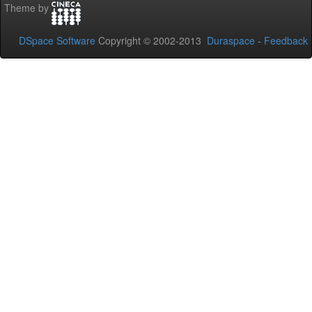
Theme by
DSpace Software
Copyright © 2002-2013
Duraspace
-
Feedback