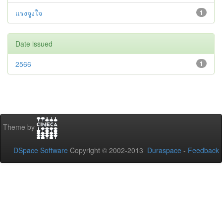
แรงจูงใจ
1
Date issued
2566
1
Theme by
DSpace Software
Copyright © 2002-2013
Duraspace
-
Feedback