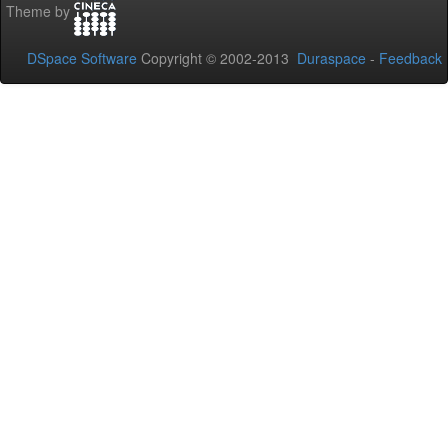
Theme by
DSpace Software
Copyright © 2002-2013
Duraspace
-
Feedback