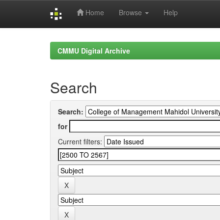
Home
Browse
Help
Skip
navigation
CMMU Digital Archive
Search
Search:
for
Current filters: