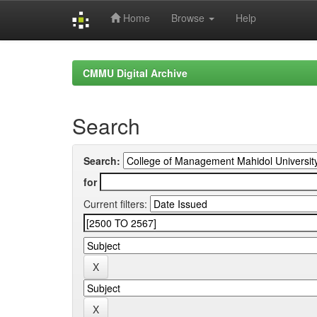
Home
Browse
Help
Skip
navigation
CMMU Digital Archive
Search
Search:
for
Current filters: