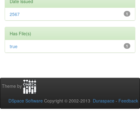
Date issued
2567
1
Has File(s)
true
1
Theme by
DSpace Software
Copyright © 2002-2013
Duraspace
-
Feedback