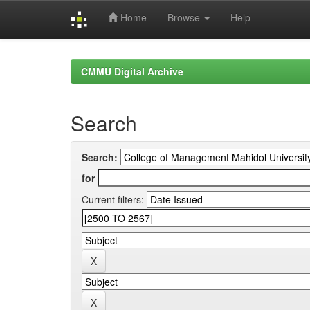
Home
Browse
Help
Skip
navigation
CMMU Digital Archive
Search
Search:
for
Current filters: