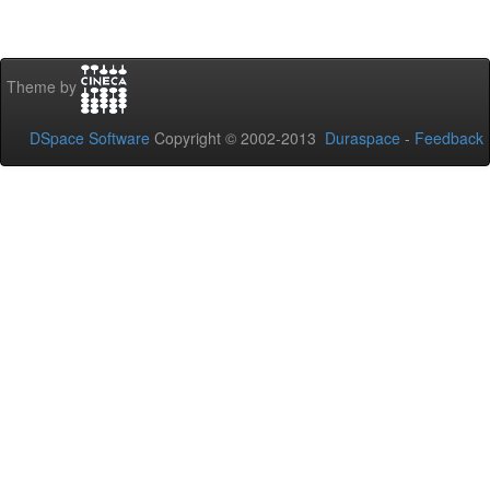
Theme by
DSpace Software
Copyright © 2002-2013
Duraspace
-
Feedback