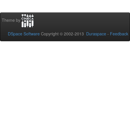
Theme by
DSpace Software
Copyright © 2002-2013
Duraspace
-
Feedback