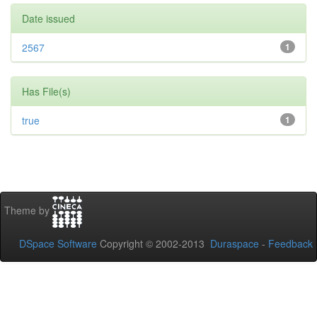
Date issued
2567
1
Has File(s)
true
1
Theme by
DSpace Software
Copyright © 2002-2013
Duraspace
-
Feedback