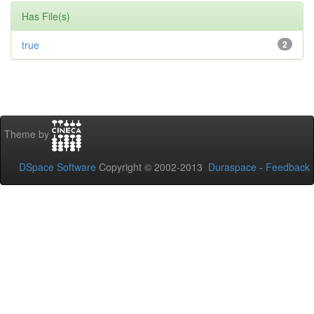
Has File(s)
true
2
Theme by
DSpace Software
Copyright © 2002-2013
Duraspace
-
Feedback