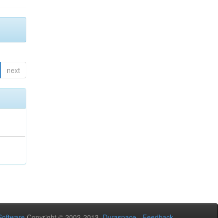
next
oftware
Copyright © 2002-2013
Duraspace
-
Feedback