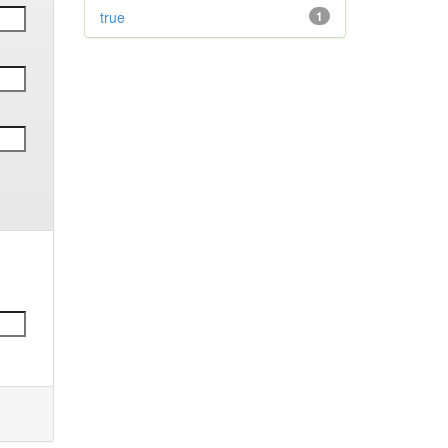
true
1