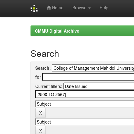
Home
Browse
Help
Skip
navigation
CMMU Digital Archive
Search
Search:
for
Current filters: