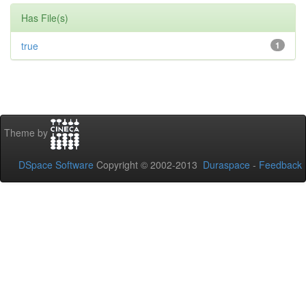
Has File(s)
true
1
Theme by
DSpace Software
Copyright © 2002-2013
Duraspace
-
Feedback