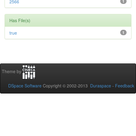
2566
1
Has File(s)
true
1
Theme by
DSpace Software
Copyright © 2002-2013
Duraspace
-
Feedback