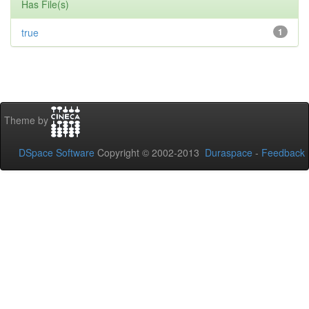
Has File(s)
true
1
Theme by
DSpace Software
Copyright © 2002-2013
Duraspace
-
Feedback