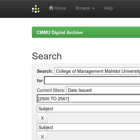
Home
Browse
Help
Skip
navigation
CMMU Digital Archive
Search
Search:
for
Current filters: