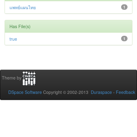
แพทย์แผนไทย
1
Has File(s)
true
1
Theme by
DSpace Software
Copyright © 2002-2013
Duraspace
-
Feedback