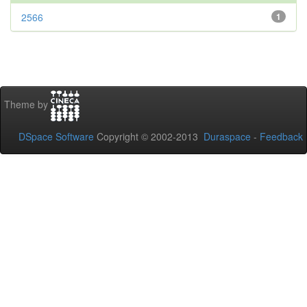
2566
1
Theme by
DSpace Software
Copyright © 2002-2013
Duraspace
-
Feedback