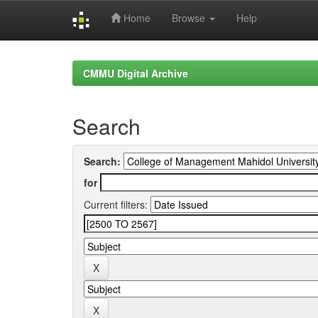
Home
Browse
Help
Skip
navigation
CMMU Digital Archive
Search
Search:
for
Current filters: