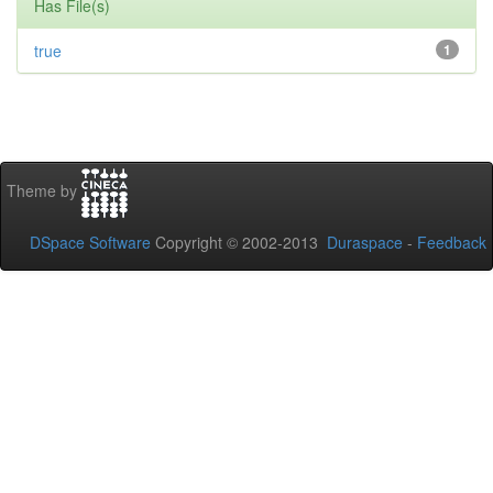
Has File(s)
true
1
Theme by
DSpace Software
Copyright © 2002-2013
Duraspace
-
Feedback