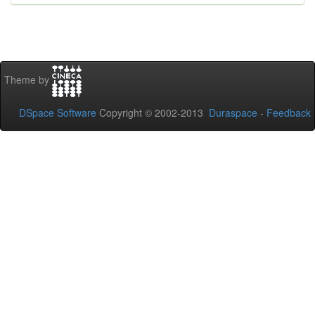
Theme by
DSpace Software
Copyright © 2002-2013
Duraspace
-
Feedback