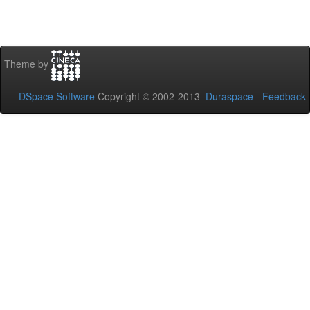
Theme by
DSpace Software
Copyright © 2002-2013
Duraspace
-
Feedback