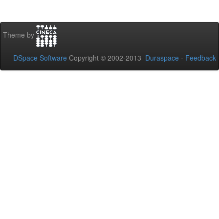
Theme by
DSpace Software
Copyright © 2002-2013
Duraspace
-
Feedback