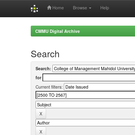
Home
Browse
Help
Skip
navigation
CMMU Digital Archive
Search
Search:
for
Current filters: