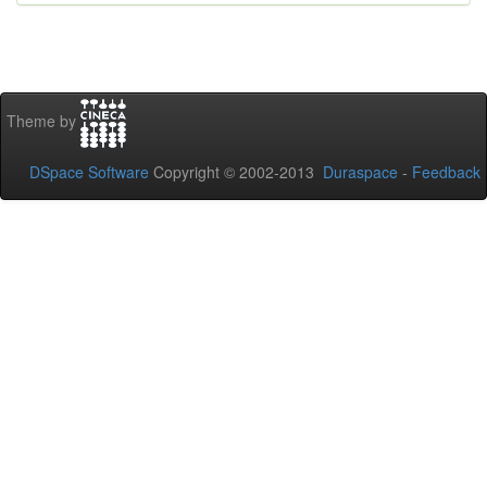
Theme by
DSpace Software
Copyright © 2002-2013
Duraspace
-
Feedback