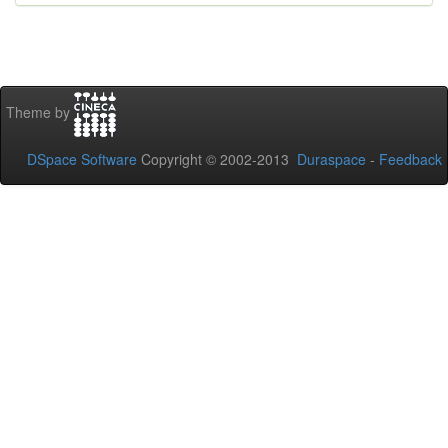
Theme by
DSpace Software
Copyright © 2002-2013
Duraspace
-
Feedback