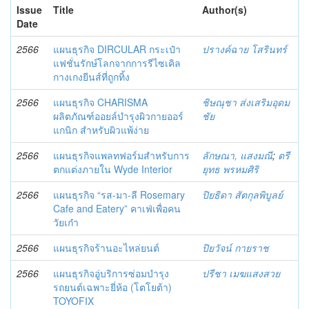
Issue
Title
Author(s)
Date
2566
แผนธุรกิจ DIRCULAR กระเป๋า
ปรางค์ฉาย โสรินทร์
แฟชั่นรักษ์โลกจากการรีไซเคิล
กางเกงยีนส์ที่ถูกทิ้ง
2566
แผนธุรกิจ CHARISMA
ชิษณุชา ส่งเสริมอุดม
ผลิตภัณฑ์ออยล์บำรุงผิวกายออร์
ชัย
แกนิก สำหรับผิวแพ้ง่าย
2566
แผนธุรกิจแพลทฟอร์มสำหรับการ
ลักษณา, แสงมณี
;
ตรี
ตกแต่งภายใน Wyde Interior
ยุทธ พรหมศิริ
2566
แผนธุรกิจ “รส-มา-ลี Rosemary
ปิยธิดา สัตกุลพิบูลย์
Cafe and Eatery” คาเฟ่เพื่อคน
วัยเก๋า
2566
แผนธุรกิจร้านอะไหล่ยนต์
ปิยวัจน์ กายราช
2566
แผนธุรกิจอู่บริการซ่อมบำรุง
ปรีชา เมฆแสงสวย
รถยนต์เฉพาะยี่ห้อ (โตโยต้า)
TOYOFIX