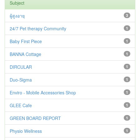
Subject
ผู้สูงอายุ
3
24/7 Pet therapy Community
1
Baby First Piece
1
BANNA Cottage
1
DIRCULAR
1
Duo-Sigma
1
Enviro - Mobile Accessories Shop
1
GLEE Cafe
1
GREEN BOARD REPORT
1
Physio Wellness
1