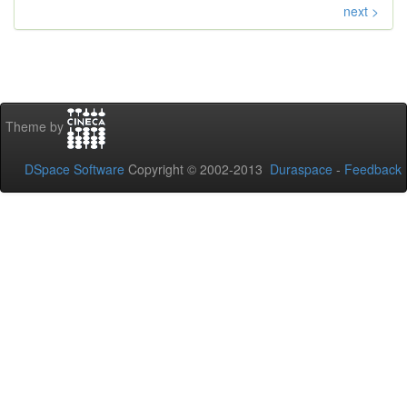
next >
Theme by
DSpace Software
Copyright © 2002-2013
Duraspace
-
Feedback