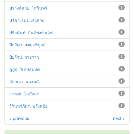
ปรางค์ฉาย, โสรินทร์
1
ปรีชา, เมฆแสงสวย
1
ปรียนันท์, ตันติพงษ์วณิช
1
ปิยธิดา, สัตกุลพิบูลย์
1
ปิยวัจน์, กายราช
1
ภูภูมิ, วิเศษสมบัติ
1
ลักษณา, แสงมณี
1
วรพงศ์, โสมัจฉา
1
วีรินทร์ภัทร, ฟูวังหม้อ
1
< previous
next >