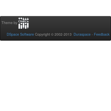
Theme by
DSpace Software
Copyright © 2002-2013
Duraspace
-
Feedback