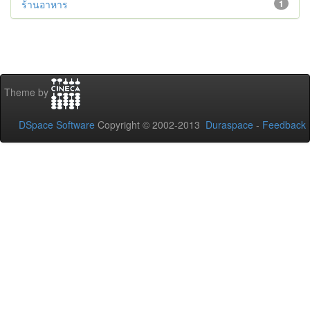
ร้านอาหาร
1
Theme by
DSpace Software
Copyright © 2002-2013
Duraspace
-
Feedback